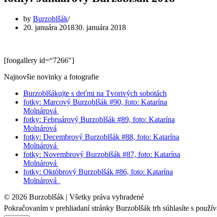
by
Burzoblšák
20. januára 2018
30. januára 2018
[foogallery id=“7266″]
Najnovšie novinky a fotografie
Burzoblšákujte s deťmi na Tvorivých sobotách
fotky: Marcový Burzoblšák #90, foto: Katarína
Molnárová
fotky: Februárový Burzoblšák #89, foto: Katarína
Molnárová
fotky: Decembrový Burzoblšák #88, foto: Katarína
Molnárová
fotky: Novembrový Burzoblšák #87, foto: Katarína
Molnárová
fotky: Októbrový Burzoblšák #86, foto: Katarína
Molnárová
© 2026 Burzoblšák | Všetky práva vyhradené
Pokračovaním v prehliadaní stránky Burzoblšák trh súhlasíte s použí